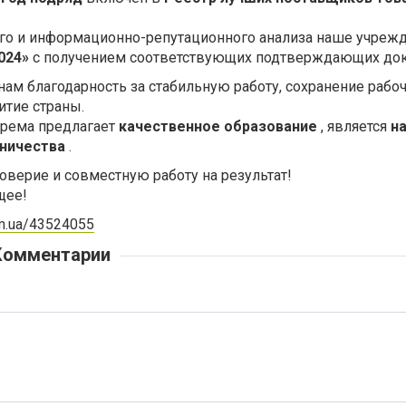
го и информационно-репутационного анализа наше учреж
024»
с получением соответствующих подтверждающих док
ам благодарность за стабильную работу, сохранение рабоч
итие страны.
еорема предлагает
качественное образование
, является
н
ничества
.
оверие и совместную работу на результат!
щее!
om.ua/43524055
Комментарии