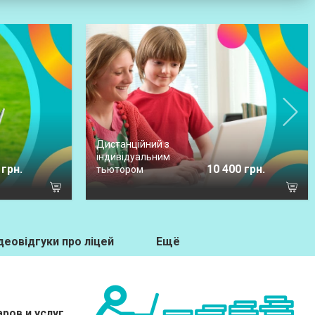
Дистанційний з
індивідуальним
 грн.
10 400 грн.
тьютором
деовідгуки про ліцей
Ещё
ров и услуг