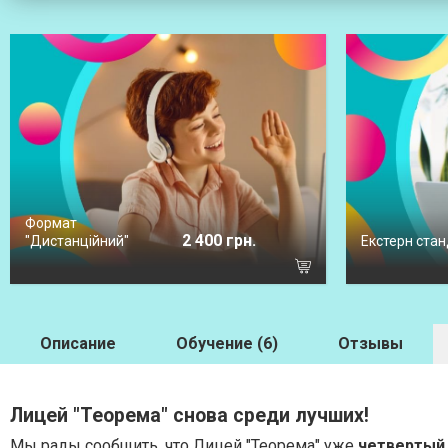
Формат
2 400 грн.
"Дистанційний"
Екстерн стан
Описание
Обучение (6)
Отзывы
Лицей "Теорема" снова среди лучших!
Мы рады сообщить, что Лицей "Теорема" уже
четвертый