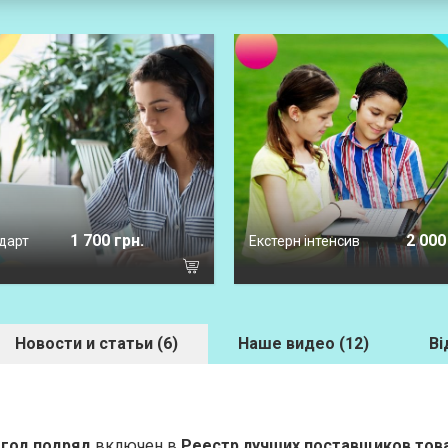
1 700 грн.
2 000
дарт
Екстерн інтенсив
Новости и статьи (6)
Наше видео (12)
Ві
 год подряд
включен в
Реестр лучших поставщиков това