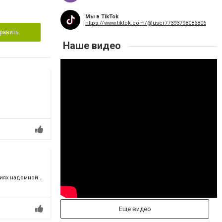
Мы в TikTok
https://www.tiktok.com/@user77393798086806
равить
Наше видео
ях надомной...
Еще видео