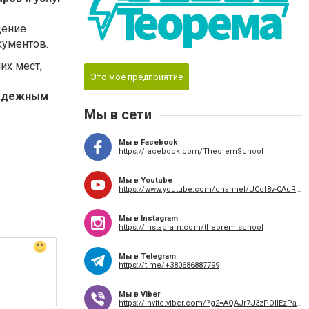
дение
ументов.
их мест,
Это мое предприятие
адежным
Мы в сети
Мы в Facebook
https://facebook.com/TheoremSchool
Мы в Youtube
https://www.youtube.com/channel/UCcf8v-CAuRgxuFeE0cRpdPw
Мы в Instagram
https://instagram.com/theorem.school
Мы в Telegram
https://t.me/+380686887799
Мы в Viber
https://invite.viber.com/?g2=AQAJr7J3zPOllEzPa7hYMFQ44nO%2FmqVmsDStClPW2Y3W7ww2tgDE2vjBZqJqFVGY