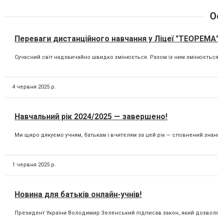
О
Переваги дистанційного навчання у Ліцеї "ТЕОРЕМА
Сучасний світ надзвичайно швидко змінюється. Разом із ним змінюється і 
4 червня 2025 р.
Навчальний рік 2024/2025 — завершено!
Ми щиро дякуємо учням, батькам і вчителям за цей рік — сповнений знань,
1 червня 2025 р.
Новина для батьків онлайн-учнів!
Президент України Володимир Зеленський підписав закон, який дозволяє 