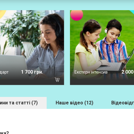
1 700 грн.
2 000
дарт
Екстерн інтенсив
ини та статті (7)
Наше відео (12)
Відеовідг
ика?