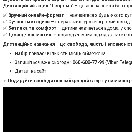
Дистанційний ліцей "Теорема"
– це якісна освіта без ст
✅
Зручний онлайн-формат
– навчайтеся з будь-якого кут
✅
Сучасні методики
– інтерактивні уроки, ігровий підхід 
✅
Безпека та комфорт
– дитина навчається вдома, у спо
✅
Досвідчені вчителі
– індивідуальний підхід до кожног
Дистанційне навчання – це свобода, якість і впевненіс
Набір триває!
Кількість місць обмежена.
Запишіться вже сьогодні:
068-688-77-99
(Viber, Tele
Деталі на
сайті
✨
Подаруйте своїй дитині найкращий старт у навчанні р