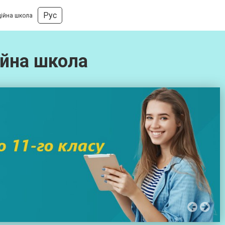
Рус
ційна школа
ійна школа