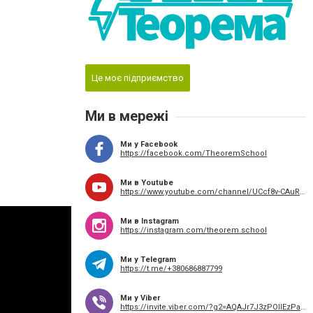
Це моє підприємство
Ми в мережі
Ми у Facebook
https://facebook.com/TheoremSchool
Ми в Youtube
https://www.youtube.com/channel/UCcf8v-CAuRgxuFeE0cRpdPw
Ми в Instagram
https://instagram.com/theorem.school
Ми у Telegram
https://t.me/+380686887799
Ми у Viber
https://invite.viber.com/?g2=AQAJr7J3zPOllEzPa7hYMFQ44nO%2FmqVmsDStClPW2Y3W7ww2tgDE2vjBZqJqFVGY