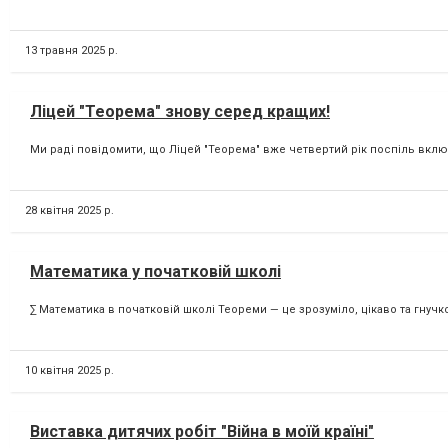
13 травня 2025 р.
Ліцей "Теорема" знову серед кращих!
Ми раді повідомити, що Ліцей "Теорема" вже четвертий рік поспіль включ
28 квітня 2025 р.
Математика у початковій школі
∑ Математика в початковій школі Теореми — це зрозуміло, цікаво та гнучк
10 квітня 2025 р.
Виставка дитячих робіт "Війна в моїй країні"