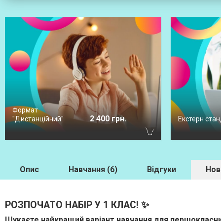
Формат
2 400 грн.
"Дистанційний"
Екстерн стан
Опис
Навчання (6)
Відгуки
Нов
РОЗПОЧАТО НАБІР У 1 КЛАС! ✨
Шукаєте найкращий варіант навчання для першокласн