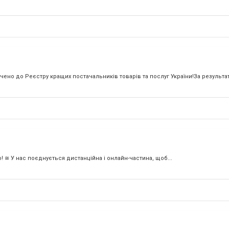
ено до Реєстру кращих постачальників товарів та послуг України!За результат
о! ≅ У нас поєднується дистанційна і онлайн-частина, щоб...