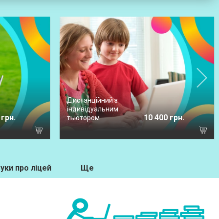
Дистанційний з
індивідуальним
 грн.
10 400 грн.
тьютором
уки про ліцей
Ще