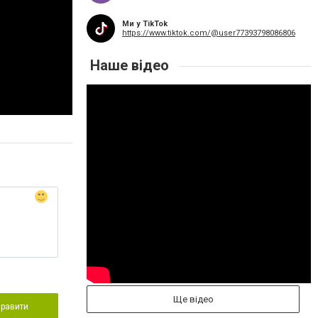
Ми у TikTok
https://www.tiktok.com/@user77393798086806
Наше відео
Ще відео
правити