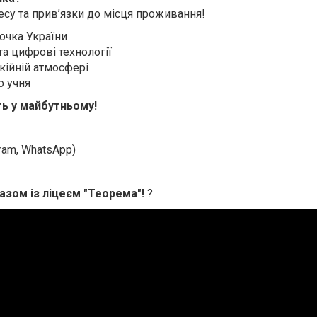
ресу та прив’язки до місця проживання!
очка України
та цифрові технології
кійній атмосфері
о учня
ть у майбутньому!
gram, WhatsApp)
азом із ліцеєм "Теорема"!
?